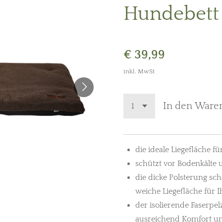
Hundebett
€ 39,99
inkl. MwSt
In den Ware
die ideale Liegefläche 
schützt vor Bodenkälte 
die dicke Polsterung sc
weiche Liegefläche für 
der isolierende Faserpel
ausreichend Komfort und