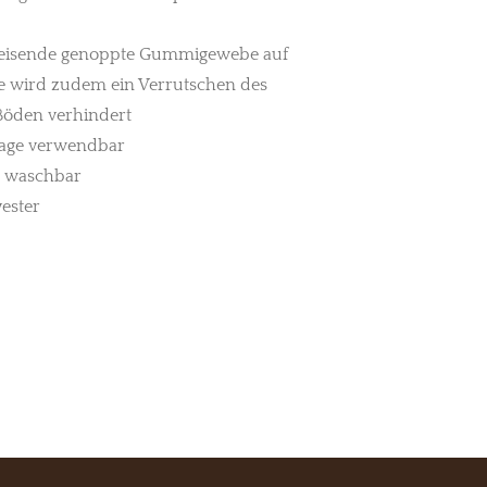
eisende genoppte Gummigewebe auf
ke wird zudem ein Verrutschen des
 Böden verhindert
lage verwendbar
 waschbar
ester