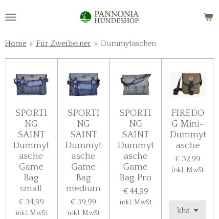
Zum
Hauptinhalt
springen
Home
»
Für Zweibeiner
»
Dummytaschen
SPORTI
SPORTI
SPORTI
FIREDO
NG
NG
NG
G Mini-
SAINT
SAINT
SAINT
Dummyt
Dummyt
Dummyt
Dummyt
asche
asche
asche
asche
€ 32,99
Game
Game
Game
inkl. MwSt
Bag
Bag
Bag Pro
small
medium
€ 44,99
€ 34,99
€ 39,99
inkl. MwSt
inkl. MwSt
inkl. MwSt