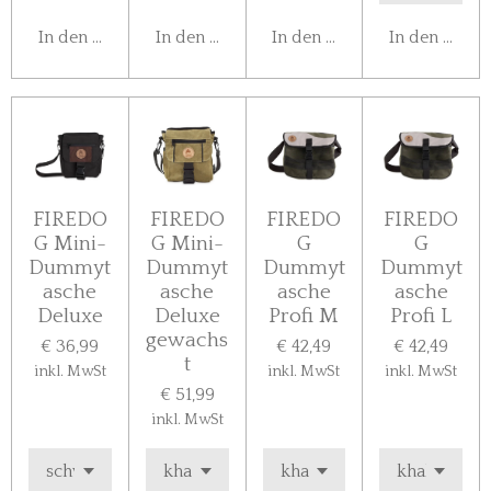
In den Warenkorb
In den Warenkorb
In den Warenkorb
In den Ware
FIREDO
FIREDO
FIREDO
FIREDO
G Mini-
G Mini-
G
G
Dummyt
Dummyt
Dummyt
Dummyt
asche
asche
asche
asche
Deluxe
Deluxe
Profi M
Profi L
gewachs
€ 36,99
€ 42,49
€ 42,49
t
inkl. MwSt
inkl. MwSt
inkl. MwSt
€ 51,99
inkl. MwSt