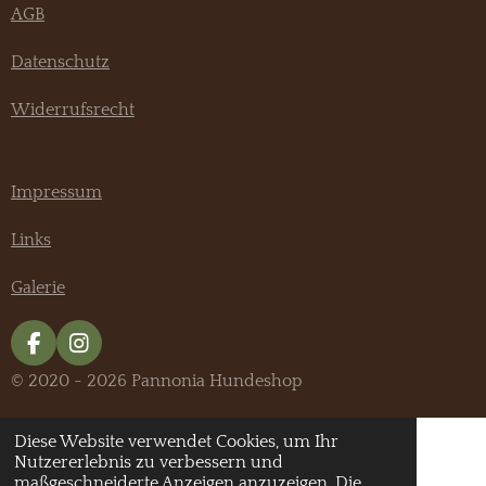
AGB
Datenschutz
Widerrufsrecht
Impressum
Links
Galerie
F
I
a
n
© 2020 - 2026 Pannonia Hundeshop
c
s
e
t
b
a
Diese Website verwendet Cookies, um Ihr
o
g
Nutzererlebnis zu verbessern und
o
r
maßgeschneiderte Anzeigen anzuzeigen. Die