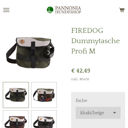
Zum
Hauptinhalt
springen
FIREDOG
Dummytasche
Profi M
€ 42,49
inkl. MwSt
Farbe