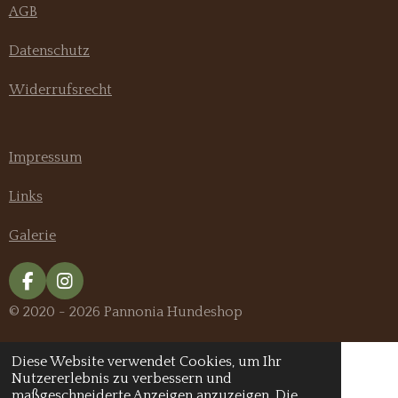
AGB
Datenschutz
Widerrufsrecht
Impressum
Links
Galerie
F
I
a
n
© 2020 - 2026 Pannonia Hundeshop
c
s
e
t
b
a
Diese Website verwendet Cookies, um Ihr
o
g
Nutzererlebnis zu verbessern und
o
r
maßgeschneiderte Anzeigen anzuzeigen. Die