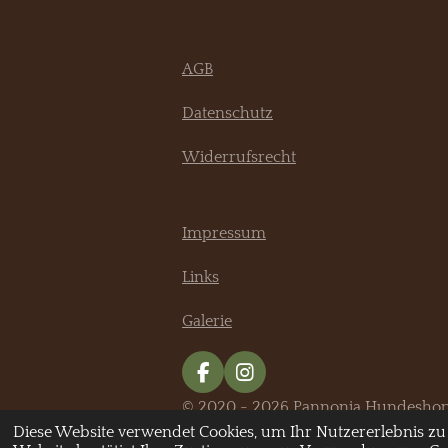
AGB
Datenschutz
Widerrufsrecht
Impressum
Links
Galerie
F
I
a
n
© 2020 - 2026 Pannonia Hundesho
c
s
Diese Website verwendet Cookies, um Ihr Nutzererlebnis zu
e
t