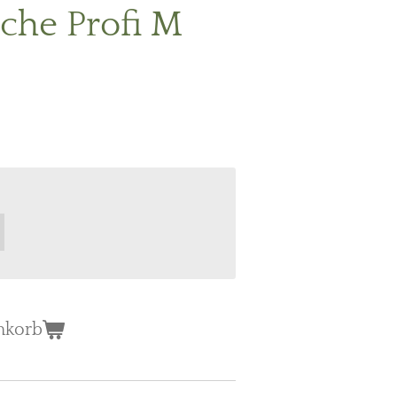
he Profi M
nkorb