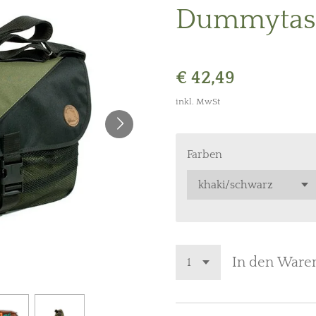
Dummytasc
€ 42,49
inkl. MwSt
Farben
In den Ware