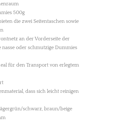
nnenraum
mmies 500g
ieten die zwei Seitentaschen sowie
en
Frontnetz an der Vorderseite der
ie nasse oder schmutzige Dummies
deal für den Transport von erlegtem
rt
material, dass sich leicht reinigen
 jägergrün/schwarz, braun/beige
 mm