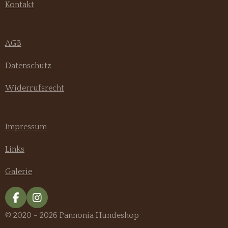
Kontakt
AGB
Datenschutz
Widerrufsrecht
Impressum
Links
Galerie
F
I
a
n
© 2020 - 2026 Pannonia Hundeshop
c
s