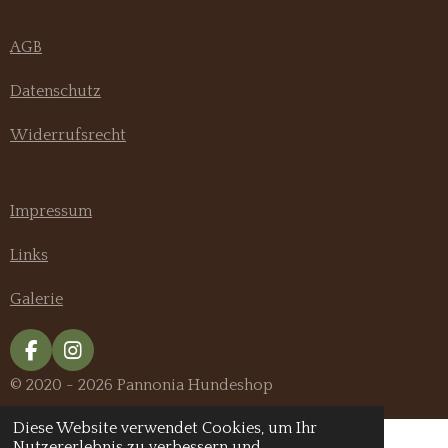
AGB
Datenschutz
Widerrufsrecht
Impressum
Links
Galerie
F
I
a
n
© 2020 - 2026 Pannonia Hundeshop
c
s
e
t
Diese Website verwendet Cookies, um Ihr
b
a
Nutzererlebnis zu verbessern und