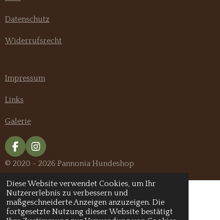
Datenschutz
Widerrufsrecht
Impressum
Links
Galerie
F
I
a
n
© 2020 - 2026 Pannonia Hundeshop
c
s
e
t
Diese Website verwendet Cookies, um Ihr
b
a
Nutzererlebnis zu verbessern und
o
g
maßgeschneiderte Anzeigen anzuzeigen. Die
o
r
fortgesetzte Nutzung dieser Website bestätigt
k
a