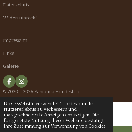
Datenschutz
Widerrufsrecht
Impressum
Links
Galerie
F
I
a
n
© 2020 - 2026 Pannonia Hundeshop
c
s
e
t
Diese Website verwendet Cookies, um Ihr
b
a
Nutzererlebnis zu verbessern und
o
g
maßgeschneiderte Anzeigen anzuzeigen. Die
o
r
fortgesetzte Nutzung dieser Website bestätigt
k
a
Ihre Zustimmung zur Verwendung von Cookies.
m