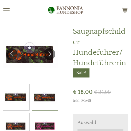
Zum
Hauptinhalt
springen
Saugnapfschild
er
Hundeführer/
Hundeführerin
Sale!
€ 18,00
€ 24,99
inkl. MwSt
Auswahl