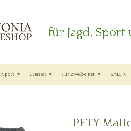
für
Jagd,
Sport 
Sport
Freizeit
Für Zweibeiner
SALE %
PETY Matt