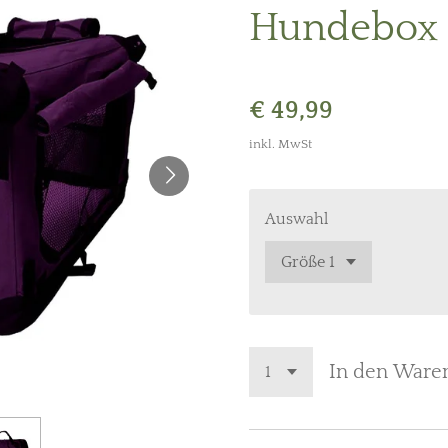
Hundebox l
€ 49,99
inkl. MwSt
Auswahl
In den Ware