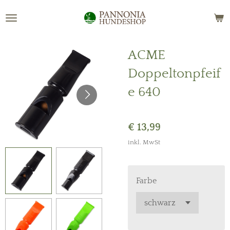
Zum
Hauptinhalt
springen
ACME
Doppeltonpfeif
e 640
€ 13,99
inkl. MwSt
Farbe