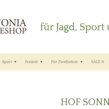
für
Jagd,
Sport 
Sport
Freizeit
Für Zweibeiner
SALE %
HOF SON