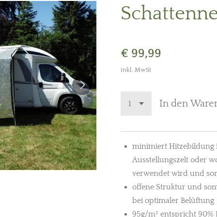
Schattenn
€ 99,99
inkl. MwSt
In den Ware
minimiert Hitzebildung
Ausstellungszelt oder 
verwendet wird und so
offene Struktur und som
bei optimaler Belüftung
95g/m² entspricht 90% R