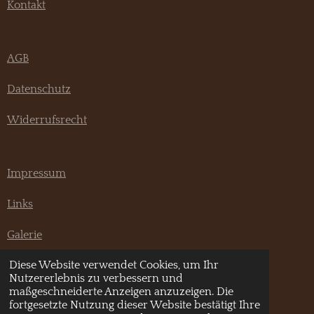
Kontakt
AGB
Datenschutz
Widerrufsrecht
Impressum
Links
Galerie
Diese Website verwendet Cookies, um Ihr
F
I
Nutzererlebnis zu verbessern und
a
n
maßgeschneiderte Anzeigen anzuzeigen. Die
© 2020 - 2026 Pannonia Hundeshop
c
s
fortgesetzte Nutzung dieser Website bestätigt Ihre