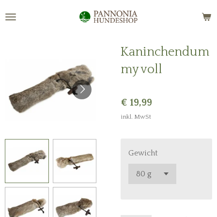
Zum
Hauptinhalt
springen
Kaninchendum
my voll
€ 19,99
inkl. MwSt
Gewicht