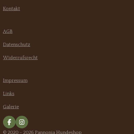
Kontakt
AGB
Datenschutz
Widerrufsrecht
Impressum
Links
Galerie
F
I
a
n
© 2020 - 2026 Pannonia Hundeshop