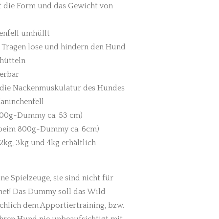
alt die Form und das Gewicht von
enfell umhüllt
m Tragen lose und hindern den Hund
hütteln
ierbar
h die Nackenmuskulatur des Hundes
Kaninchenfell
 800g-Dummy ca. 53 cm)
 (beim 800g-Dummy ca. 6cm)
 2kg, 3kg und 4kg erhältlich
e Spielzeuge, sie sind nicht für
gnet! Das Dummy soll das Wild
chlich dem Apportiertraining, bzw.
 Ihren Hund nie unbeaufsichtigt mit