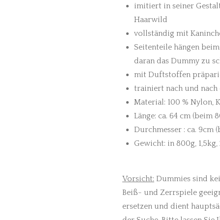
imitiert in seiner Gest
Haarwild
vollständig mit Kaninch
Seitenteile hängen bei
daran das Dummy zu sc
mit Duftstoffen präpar
trainiert nach und nac
Material: 100 % Nylon, 
Länge: ca. 64 cm (beim
Durchmesser : ca. 9cm
Gewicht: in 800g, 1,5kg,
Vorsicht:
Dummies sind kein
Beiß- und Zerrspiele geei
ersetzen und dient hauptsä
der Suche. Bitte lassen Sie