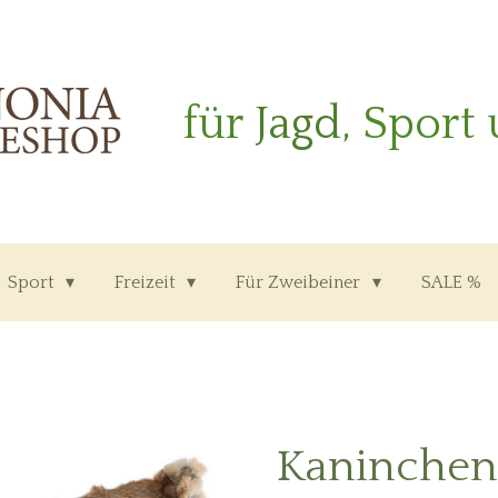
für
Jagd,
Sport 
Sport
Freizeit
Für Zweibeiner
SALE %
Kaninche