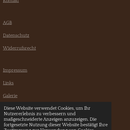
Kontakt
AGB
Datenschutz
Widerrufsrecht
Impressum
Links
Galerie
Diese Website verwendet Cookies, um Ihr
F
I
Nutzererlebnis zu verbessern und
a
n
maßgeschneiderte Anzeigen anzuzeigen. Die
© 2020 - 2026 Pannonia Hundeshop
c
s
fortgesetzte Nutzung dieser Website bestätigt Ihre
e
t