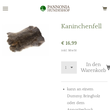
Zum
Hauptinhalt
springen
Kaninchenfell
€ 16,99
inkl. MwSt
In den
Warenkorb
kann an einem
Dummy, Bringholz
oder dem
Apportierbock