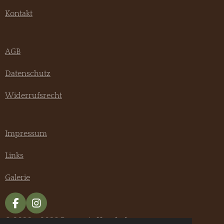
Kontakt
AGB
Datenschutz
Widerrufsrecht
Impressum
Links
Galerie
F
I
a
n
© 2020 - 2026 Pannonia Hundeshop