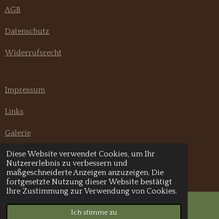
AGB
Datenschutz
Widerrufsrecht
Impressum
Links
Galerie
Diese Website verwendet Cookies, um Ihr
F
I
Nutzererlebnis zu verbessern und
a
n
maßgeschneiderte Anzeigen anzuzeigen. Die
© 2020 - 2026 Pannonia Hundeshop
c
s
fortgesetzte Nutzung dieser Website bestätigt
e
t
Ihre Zustimmung zur Verwendung von Cookies.
b
a
o
g
Ich stimme zu
E-Mail
Telefon
o
r