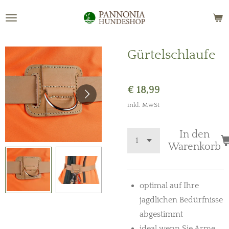
Zum
Hauptinhalt
springen
Gürtelschlaufe
€ 18,99
inkl. MwSt
In den
Warenkorb
optimal auf Ihre
jagdlichen Bedürfnisse
abgestimmt
ideal wenn Sie Arme