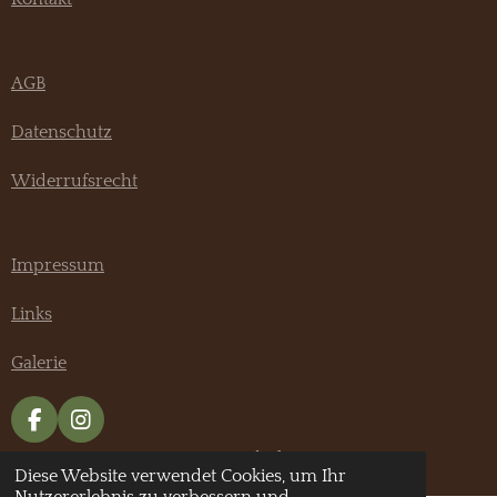
AGB
Datenschutz
Widerrufsrecht
Impressum
Links
Galerie
F
I
a
n
© 2020 - 2026 Pannonia Hundeshop
c
s
Diese Website verwendet Cookies, um Ihr
e
t