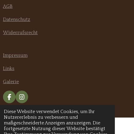
AGB
Datenschutz
Widerrufsrecht
Impressum
Links
Galerie
F
I
a
n
© 2020 - 2026 Pannonia Hundeshop
c
s
Diese Website verwendet Cookies, um Ihr
e
t
Nutzererlebnis zu verbessern und
b
a
maßgeschneiderte Anzeigen anzuzeigen. Die
o
g
fortgesetzte Nutzung dieser Website bestätigt
o
r